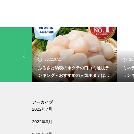
.07.17
2022.07.16
と納税のホタテの口コミ通販ラ
ミネラルウォーターの人気口コミ
グ～おすすめの人気ホタテは？
ランキング～安いミネラルウォー
は？～
アーカイブ
2022年7月
2022年6月