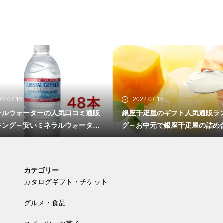
2022.07.15
2022.07.14
通販
銀座千疋屋のギフト人気通販ランキン
和菓子のお中
ター
グ～お中元で銀座千疋屋の詰め合わせ
ング～お中元
は？～
せ～
カテゴリー
カタログギフト・チケット
グルメ・食品