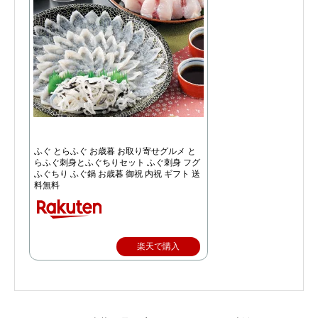
ふぐ とらふぐ お歳暮 お取り寄せグルメ と
らふぐ刺身とふぐちりセット ふぐ刺身 フグ
ふぐちり ふぐ鍋 お歳暮 御祝 内祝 ギフト 送
料無料
楽天で購入