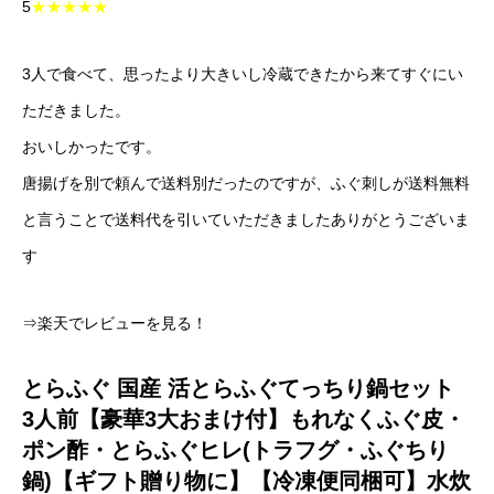
5
★★★★★
3人で食べて、思ったより大きいし冷蔵できたから来てすぐにい
ただきました。
おいしかったです。
唐揚げを別で頼んで送料別だったのですが、ふぐ刺しが送料無料
と言うことで送料代を引いていただきましたありがとうございま
す
⇒楽天でレビューを見る！
とらふぐ 国産 活とらふぐてっちり鍋セット
3人前【豪華3大おまけ付】もれなくふぐ皮・
ポン酢・とらふぐヒレ(トラフグ・ふぐちり
鍋)【ギフト贈り物に】【冷凍便同梱可】水炊