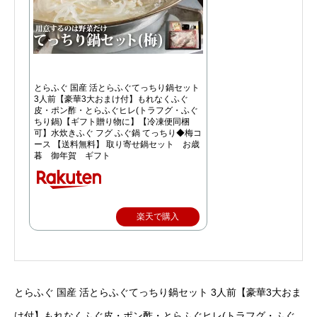
とらふぐ 国産 活とらふぐてっちり鍋セット
3人前【豪華3大おまけ付】もれなくふぐ
皮・ポン酢・とらふぐヒレ(トラフグ・ふぐ
ちり鍋)【ギフト贈り物に】【冷凍便同梱
可】水炊きふぐ フグ ふぐ鍋 てっちり◆梅コ
ース 【送料無料】 取り寄せ鍋セット お歳
暮 御年賀 ギフト
楽天で購入
とらふぐ 国産 活とらふぐてっちり鍋セット 3人前【豪華3大おま
け付】もれなくふぐ皮・ポン酢・とらふぐヒレ(トラフグ・ふぐ