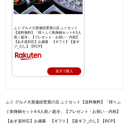
ふぐ グルメ大賞連続受賞の店 ふぐセット
【送料無料】「得々ふぐ刺身鍋セット4-5人
前／超冷」【プレゼント・お祝い・内祝】
【あす楽対応】お歳暮 【ギフト】【楽ギ
フ_のし】【RCP】
楽天で購入
ふぐ グルメ大賞連続受賞の店 ふぐセット【送料無料】「得々ふ
ぐ刺身鍋セット4-5人前／超冷」【プレゼント・お祝い・内祝】
【あす楽対応】お歳暮 【ギフト】【楽ギフ_のし】【RCP】