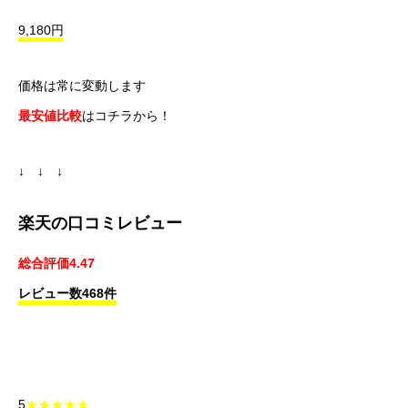
9,180円
価格は常に変動します
最安値比較
はコチラから！
↓ ↓ ↓
楽天の口コミレビュー
総合評価4.47
レビュー数468件
5
★★★★★