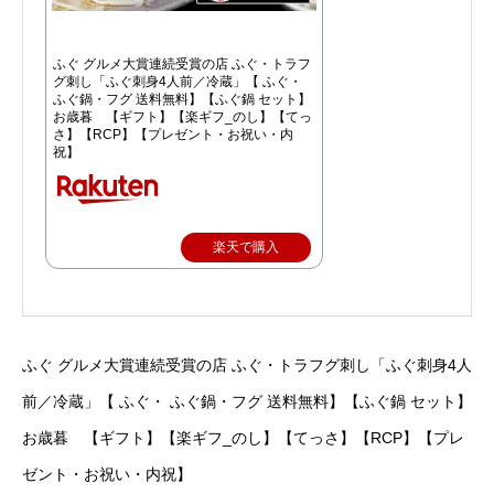
ふぐ グルメ大賞連続受賞の店 ふぐ・トラフ
グ刺し「ふぐ刺身4人前／冷蔵」【 ふぐ・
ふぐ鍋・フグ 送料無料】【ふぐ鍋 セット】
お歳暮 【ギフト】【楽ギフ_のし】【てっ
さ】【RCP】【プレゼント・お祝い・内
祝】
楽天で購入
ふぐ グルメ大賞連続受賞の店 ふぐ・トラフグ刺し「ふぐ刺身4人
前／冷蔵」【 ふぐ・ ふぐ鍋・フグ 送料無料】【ふぐ鍋 セット】
お歳暮 【ギフト】【楽ギフ_のし】【てっさ】【RCP】【プレ
ゼント・お祝い・内祝】