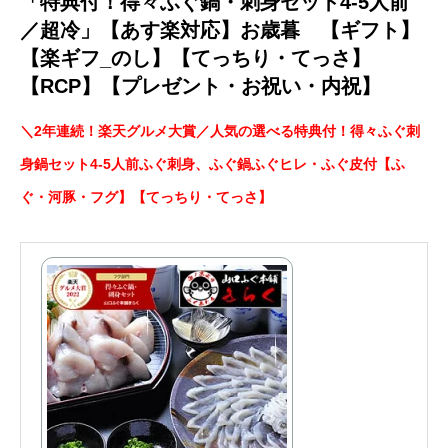
「特典付！得々ふぐ鍋・刺身セット4-5人前
／超冷」【あす楽対応】お歳暮 【ギフト】
【楽ギフ_のし】【てっちり・てっさ】
【RCP】【プレゼント・お祝い・内祝】
＼2年連続！楽天グルメ大賞／人気の選べる特典付！得々ふぐ刺
身鍋セット4-5人前ふぐ刺身、ふぐ鍋ふぐヒレ・ふぐ皮付【ふ
ぐ・河豚・フグ】【てっちり・てっさ】