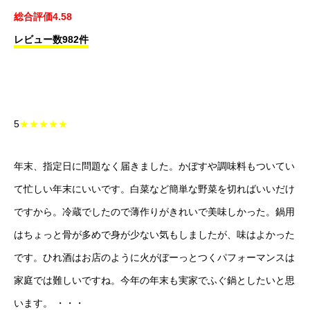
総合評価4.58
レビュー数982件
5
★★★★★
年末、指定日に問題なく届きました。かぼすや調味料もついてい
て忙しい年末にいいです。白菜など簡単な野菜を切ればいいだけ
ですから。冷蔵でしたので薄作りがきれいで美味しかった。鍋用
はちょっと骨が多めで身が少ない気もしましたが、味はよかった
です。ひれ酒はお店のように火がぼーっとつくパフォーマンスは
家庭では難しいですね。今年の年末も実家でふぐ鍋としたいと思
います。 ・・・