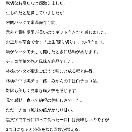
親切なお店だなと感激しました。
生ものだと想像していましたが
密閉パックで常温保存可能、
意外と賞味期限が長いのでギフト向きだと感じました。
お正月や茶会で食す「上生(練り切り）」の和チョコ。
箱がシックで美しく開けたときに感動があります。
チョコ羊羹の艶と風味が絶品でした。
林檎のヘタが蜜煮ごぼうで噛むと成る程と納得。
林檎の中は黒チョコ餡、みかんの中は白チョコ餡。
対比も美しく見事な職人技を感じます。
見て感動、食べて納得の美味しさでした。
ただ、チョコ風味の餡がかなり甘い。
黒文字で半分に切って食べた一口目は美味しいのですが
3つ目になると渋茶を飲む回数が増える。