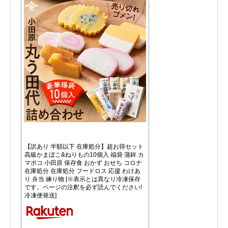
【訳あり 半額以下 在庫処分】超お得セット
高級かまぼこ&ねりもの10個入 福袋 蒲鉾 カ
マボコ 小田原 保存食 おかず おせち コロナ
在庫処分 在庫処分 フードロス 応援 わけあ
り 弁当 練り物 [※表示とは異なり冷凍保存
です。ページの注釈を必ず読んでください!
冷凍便発送]