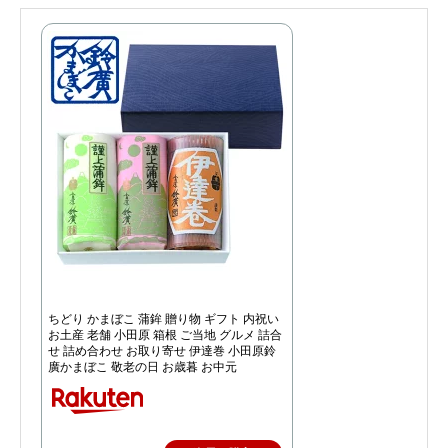
ちどり かまぼこ 蒲鉾 贈り物 ギフト 内祝い
お土産 老舗 小田原 箱根 ご当地 グルメ 詰合
せ 詰め合わせ お取り寄せ 伊達巻 小田原鈴
廣かまぼこ 敬老の日 お歳暮 お中元