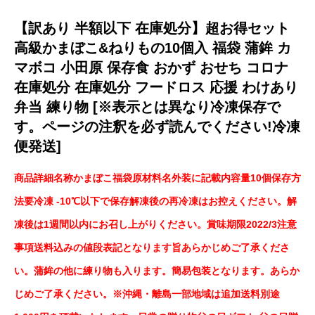
【訳あり 半額以下 在庫処分】超お得セット
高級かまぼこ&ねりもの10個入 福袋 蒲鉾 カ
マボコ 小田原 保存食 おかず おせち コロナ
在庫処分 在庫処分 フードロス 応援 わけあり
弁当 練り物 [※表示とは異なり冷凍保存で
す。ページの注釈を必ず読んでください!冷凍
便発送]
商品詳細名称かまぼこ福袋原材料名外装に記載内容量10個保存方
法要冷凍 -10℃以下で保存解凍後の再冷凍はお控えください。解
凍後は1週間以内にお召し上がりください。賞味期限2022/3注意
事項送料込みの値段表記となります旨あらかじめご了承くださ
い。蒲鉾の他に練り物も入ります。簡易包装となります。あらか
じめご了承ください。※沖縄・離島一部地域は追加送料別途