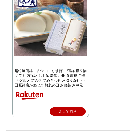
超特選蒲鉾 古今 白 かまぼこ 蒲鉾 贈り物
ギフト 内祝い お土産 老舗 小田原 箱根 ご当
地 グルメ 詰合せ 詰め合わせ お取り寄せ 小
田原鈴廣かまぼこ 敬老の日 お歳暮 お中元
楽天で購入