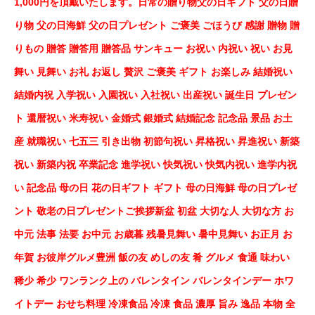
1,000円を頂戴いたします。日常の贈り物父の日ギフト 父の日贈
り物 父の日海鮮 父の日プレゼント ご褒美 ごほうび 感謝 贈物 贈
りもの 贈答 贈答用 贈答品 サンキュー お祝い 内祝い 祝い お見
舞い 見舞い お礼 お返し 贅沢 ご褒美 ギフト お楽しみ 結婚祝い
結婚内祝 入学祝い 入園祝い 入社祝い 出産祝い 誕生日 プレゼン
ト 還暦祝い 米寿祝い 金婚式 銀婚式 結婚記念 記念品 景品 お土
産 就職祝い 七五三 引き出物 初節句祝い 昇格祝い 昇進祝い 新築
祝い 新築内祝 卒業記念 進学祝い 快気祝い 快気内祝い 進学内祝
い 記念品 母の日 花の日ギフト ギフト 母の日海鮮 母の日プレゼ
ント 敬老の日プレゼントご挨拶新盆 初盆 大切な人 大切な方 お
中元 法事 法要 お中元 お歳暮 残暑見舞い 暑中見舞い お正月 お
年賀 お彼岸グルメ豊洲 飯の友 めしの友 肴 グルメ 食通 味わい
稀少 希少 ワンランク上の バレンタイン バレンタインデー ホワ
イトデー おせち料理 冷凍食品 冷凍 食品 濃厚 旨み 逸品 本物 全