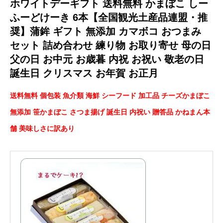
ホワイトデーギフト 送料無料 かまぼこ しー
ふーどけーき 6本【全国観光土産品連盟・推
奨】蒲鉾 ギフト 無添加 カマボコ おつまみ
セット 詰め合わせ 練り物 お取り寄せ 母の日
父の日 お中元 お歳暮 内祝 お祝い 敬老の日
誕生日 クリスマス お年賀 お正月
送料無料 個包装 魚介類 海鮮 シーフード 加工品 チーズかまぼこ
無添加 笹かまぼこ さつま揚げ 誕生日 内祝い 贈答品 かねまん本
舗 美味しさに訳あり