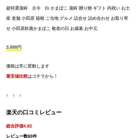
超特選蒲鉾 古今 白 かまぼこ 蒲鉾 贈り物 ギフト 内祝い お土
産 老舗 小田原 箱根 ご当地 グルメ 詰合せ 詰め合わせ お取り寄
せ 小田原鈴廣かまぼこ 敬老の日 お歳暮 お中元
3,888円
価格は常に変動します
最安値比較
はコチラから！
↓ ↓ ↓
楽天の口コミレビュー
総合評価4.82
レビュー数60件