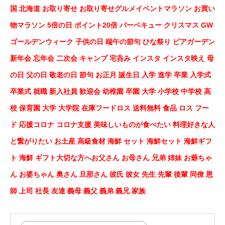
国 北海道 お取り寄せ お取り寄せグルメイベントマラソン お買い
物マラソン 5倍の日 ポイント20倍 バーベキュー クリスマス GW
ゴールデンウィーク 子供の日 端午の節句 ひな祭り ビアガーデン
新年会 忘年会 二次会 キャンプ 宅呑み インスタ インスタ映え 母
の日 父の日 敬老の日 節句 お正月 誕生日 入学 進学 卒業 入学式
卒業式 就職 新入社員 歓迎会 幼稚園 卒園 大学 小学校 中学校 高
校 保育園 大学 大学院 在庫フードロス 送料無料 食品 ロス フー
ド 応援コロナ コロナ支援 美味しいものが食べたい 料理好きな人
と繋がりたい お土産 高級食材 海鮮 セット 海鮮セット 海鮮ギフ
ト 海鮮 ギフト大切な方へお父さん お母さん 兄弟 姉妹 お爺ちゃ
ん お婆ちゃん 奥さん 旦那さん 彼氏 彼女 先生 先輩 後輩 同僚 恩
師 上司 社長 友達 義母 義父 義弟 義兄 家族