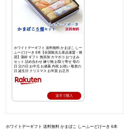
ホワイトデーギフト 送料無料 かまぼこ しー
ふーどけーき 6本【全国観光土産品連盟・推
奨】蒲鉾 ギフト 無添加 カマボコ おつまみ
セット 詰め合わせ 練り物 お取り寄せ 母の
日 父の日 お中元 お歳暮 内祝 お祝い 敬老の
日 誕生日 クリスマス お年賀 お正月
楽天で購入
ホワイトデーギフト 送料無料 かまぼこ しーふーどけーき 6本