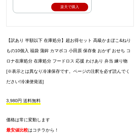
楽天で購入
【訳あり 半額以下 在庫処分】超お得セット 高級かまぼこ&ねり
もの10個入 福袋 蒲鉾 カマボコ 小田原 保存食 おかず おせち コ
ロナ在庫処分 在庫処分 フードロス 応援 わけあり 弁当 練り物
[※表示とは異なり冷凍保存です。ページの注釈を必ず読んでく
ださい!冷凍便発送]
3,980円 送料無料
価格は常に変動します
最安値比較
はコチラから！