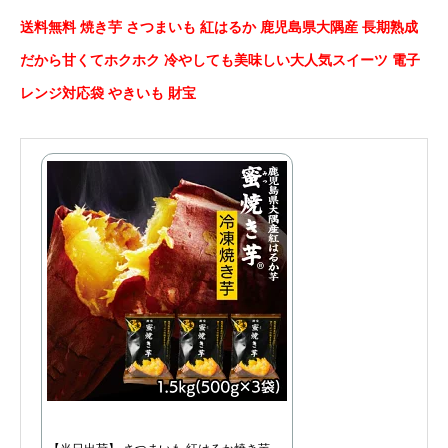
送料無料 焼き芋 さつまいも 紅はるか 鹿児島県大隅産 長期熟成
だから甘くてホクホク 冷やしても美味しい大人気スイーツ 電子
レンジ対応袋 やきいも 財宝