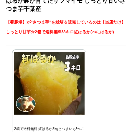
はるか豚が育てたサツマイモ しっとり甘いさ
つま芋千葉産
【養豚場】が”さつま芋”を栽培＆販売しているのは【当店だけ】
しっとり甘芋☆2箱で送料無料!3キロ紅はるか(べにはるか)
2箱で送料無料!紅はるか3kgさつまいも!べに