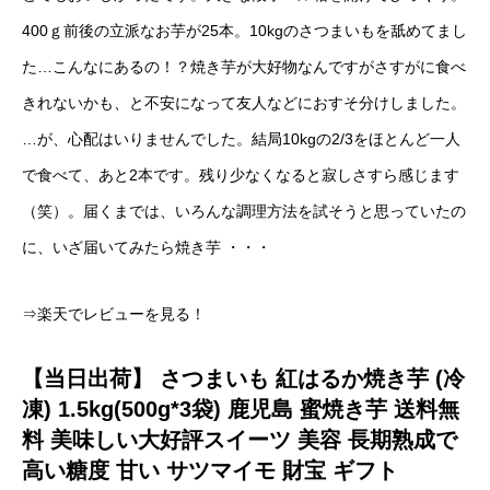
400ｇ前後の立派なお芋が25本。10kgのさつまいもを舐めてまし
た…こんなにあるの！？焼き芋が大好物なんですがさすがに食べ
きれないかも、と不安になって友人などにおすそ分けしました。
…が、心配はいりませんでした。結局10kgの2/3をほとんど一人
で食べて、あと2本です。残り少なくなると寂しさすら感じます
（笑）。届くまでは、いろんな調理方法を試そうと思っていたの
に、いざ届いてみたら焼き芋 ・・・
⇒楽天でレビューを見る！
【当日出荷】 さつまいも 紅はるか焼き芋 (冷
凍) 1.5kg(500g*3袋) 鹿児島 蜜焼き芋 送料無
料 美味しい大好評スイーツ 美容 長期熟成で
高い糖度 甘い サツマイモ 財宝 ギフト