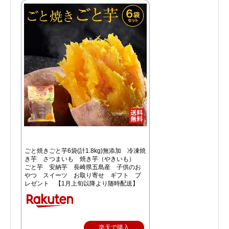
ごと焼きごと芋6袋(計1.8kg)無添加 冷凍焼
き芋 さつまいも 焼き芋（やきいも）
ごと芋 安納芋 長崎県五島産 子供のお
やつ スイーツ お取り寄せ ギフト プ
レゼント 【1月上旬以降より随時配送】
楽天で購入