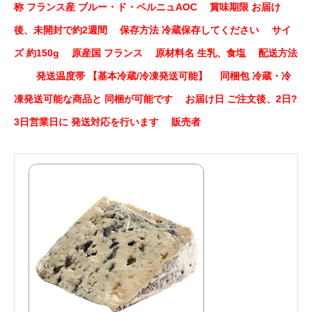
称 フランス産 ブルー・ド・ベルニュAOC 賞味期限 お届け
後、未開封で約2週間 保存方法 冷蔵保存してください サイ
ズ 約150g 原産国 フランス 原材料名 生乳、食塩 配送方法
発送温度帯 【基本冷蔵/冷凍発送可能】 同梱包 冷蔵・冷
凍発送可能な商品と 同梱が可能です お届け日 ご注文後、2日?
3日営業日に 発送対応を行います 販売者