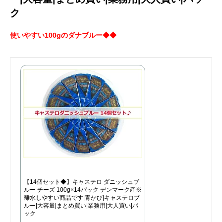
ク
使いやすい100gのダナブルー◆◆
【14個セット◆】キャステロ ダニッシュブ
ルー チーズ 100g×14パック デンマーク産※
離水しやすい商品です|青かび|キャステロブ
ルー|大容量|まとめ買い|業務用|大人買い|パ
ック