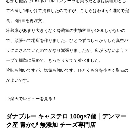
むかし他店で1.5kgのゴルゴンゾーラを買ったときは調理用とし
て冷凍し1年かけて消費したのですが、こちらはわずか1週間で完
食。3倍量を再注文。
冷蔵庫があまり大きくなく冷蔵室の実効容量が120Lしかないの
で、頑張って場所を作りました。ひとつずつしっかりした真空パ
ックにされていたのでかなり嵩張りましたが、広がらないようテ
ープで簡単に留めて、きっちり立てて並べました。
旨味も強いですが、塩気も強いです。ひとくち分を小さく取るの
がよいです。
⇒楽天でレビューを見る！
ダナブルー キャステロ 100g×7個 │デンマー
ク産 青かび 無添加 チーズ専門店